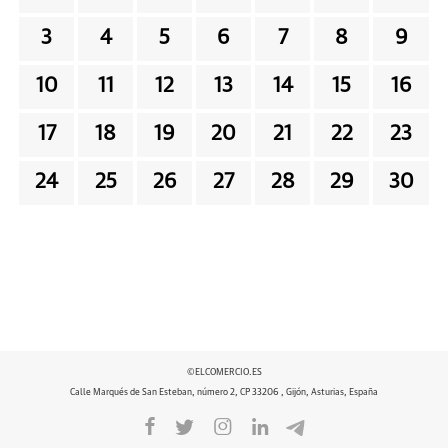
3
4
5
6
7
8
9
10
11
12
13
14
15
16
17
18
19
20
21
22
23
24
25
26
27
28
29
30
©ELCOMERCIO.ES
Calle Marqués de San Esteban, número 2, CP 33206 , Gijón, Asturias, España