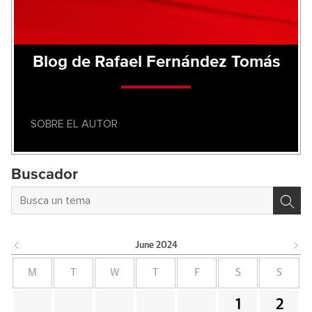
Blog de Rafael Fernández Tomás
SOBRE EL AUTOR
Buscador
June
2024
M
T
W
T
F
S
S
1
2