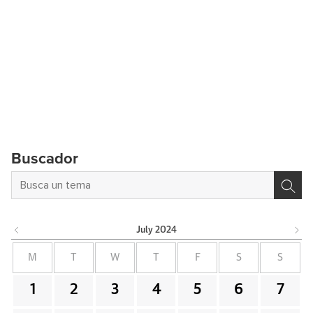
Buscador
July
2024
M
T
W
T
F
S
S
1
2
3
4
5
6
7