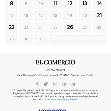
8
11
12
13
14
9
10
21
15
16
17
18
19
20
22
26
23
24
25
27
28
29
30
31
©ELCOMERCIO.ES
Calle Marqués de San Esteban, número 2, CP 33206 , Gijón, Asturias, España
En lo posible, para la resolución de litigios en línea en materia de consumo conforme
Reglamento (UE) 524/2013, se buscará la posibilidad que la Comisión Europea facilita
como plataforma de resolución de litigios en línea y que se encuentra disponible en el
enlace
https://ec.europa.eu/consumers/odr
.