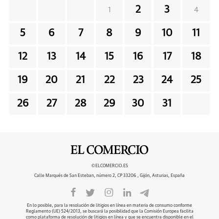
2
3
1
4
5
6
7
8
9
10
11
12
13
14
15
16
17
18
19
20
21
22
23
24
25
26
27
28
29
30
31
©ELCOMERCIO.ES
Calle Marqués de San Esteban, número 2, CP 33206 , Gijón, Asturias, España
En lo posible, para la resolución de litigios en línea en materia de consumo conforme
Reglamento (UE) 524/2013, se buscará la posibilidad que la Comisión Europea facilita
como plataforma de resolución de litigios en línea y que se encuentra disponible en el