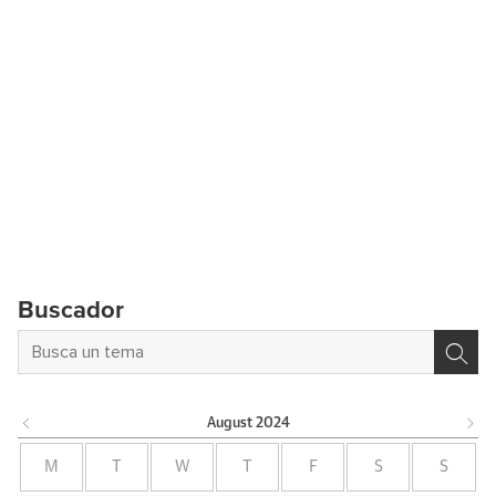
Buscador
August
2024
M
T
W
T
F
S
S