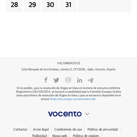
28
29
30
31
©ELCOMERCIO.ES
Calle Marqués de San Esteban, número 2, CP 33206 , Gijón, Asturias, España
En lo posible, para la resolución de litigios en línea en materia de consumo conforme
Reglamento (UE) 524/2013, se buscará la posibilidad que la Comisión Europea facilita
como plataforma de resolución de litigios en línea y que se encuentra disponible en el
enlace
https://ec.europa.eu/consumers/odr
.
Contactar
Aviso legal
Condiciones de uso
Política de privacidad
Publicidad
Mapa web
Política de cookies