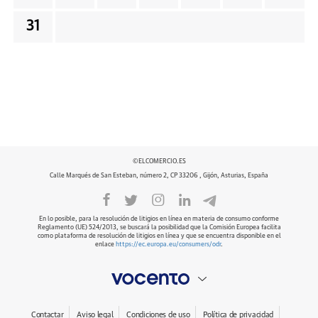
31
©ELCOMERCIO.ES
Calle Marqués de San Esteban, número 2, CP 33206 , Gijón, Asturias, España
En lo posible, para la resolución de litigios en línea en materia de consumo conforme
Reglamento (UE) 524/2013, se buscará la posibilidad que la Comisión Europea facilita
como plataforma de resolución de litigios en línea y que se encuentra disponible en el
enlace
https://ec.europa.eu/consumers/odr
.
Contactar
Aviso legal
Condiciones de uso
Política de privacidad