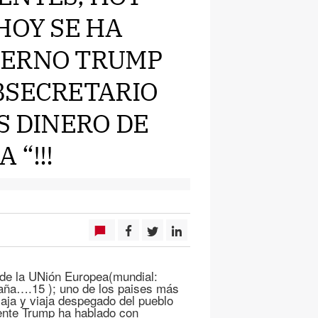
HOY SE HA
IERNO TRUMP
BSECRETARIO
S DINERO DE
“!!!
de la UNión Europea(mundial:
spaña….15 ); uno de los paises más
aja y viaja despegado del pueblo
ente Trump ha hablado con