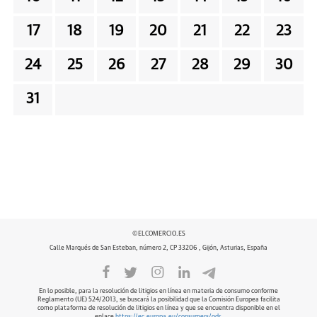
17
18
19
20
21
22
23
24
25
26
27
28
29
30
31
©ELCOMERCIO.ES
Calle Marqués de San Esteban, número 2, CP 33206 , Gijón, Asturias, España
En lo posible, para la resolución de litigios en línea en materia de consumo conforme
Reglamento (UE) 524/2013, se buscará la posibilidad que la Comisión Europea facilita
como plataforma de resolución de litigios en línea y que se encuentra disponible en el
enlace
https://ec.europa.eu/consumers/odr
.