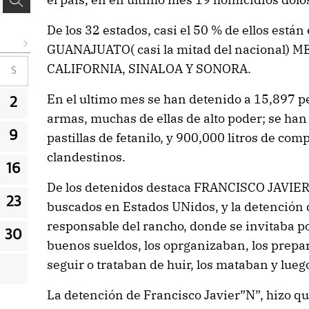
De los 32 estados, casi el 50 % de ellos está
GUANAJUATO( casi la mitad del nacional)
CALIFORNIA, SINALOA Y SONORA.
S
En el ultimo mes se han detenido a 15,897 
2
armas, muchas de ellas de alto poder; se ha
9
pastillas de fetanilo, y 900,000 litros de co
clandestinos.
16
De los detenidos destaca FRANCISCO JAVIER
23
buscados en Estados UNidos, y la detención
responsable del rancho, donde se invitaba po
30
buenos sueldos, los oprganizaban, los prepa
seguir o trataban de huir, los mataban y lue
La detención de Francisco Javier”N”, hizo q