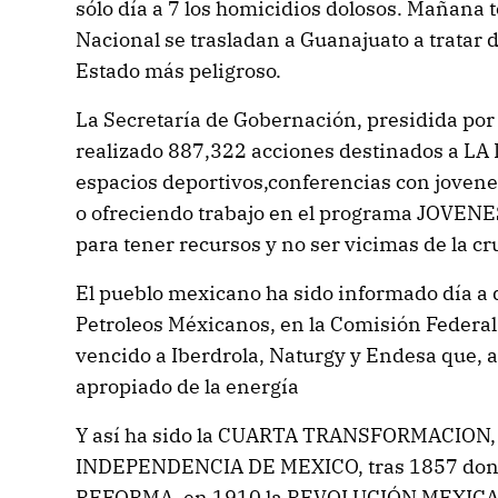
sólo día a 7 los homicidios dolosos. Mañana 
Nacional se trasladan a Guanajuato a tratar d
Estado más peligroso.
La Secretaría de Gobernación, presidida por 
realizado 887,322 acciones destinados a L
espacios deportivos,conferencias con jovene
o ofreciendo trabajo en el programa JOV
para tener recursos y no ser vicimas de la cru
El pueblo mexicano ha sido informado día a d
Petroleos Méxicanos, en la Comisión Federal 
vencido a Iberdrola, Naturgy y Endesa que, al
apropiado de la energía
Y así ha sido la CUARTA TRANSFORMACION, l
INDEPENDENCIA DE MEXICO, tras 1857 dond
REFORMA, en 1910 la REVOLUCIÓN MEXIC