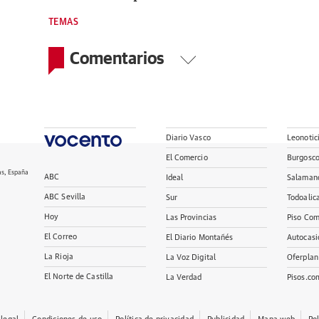
TEMAS
Comentarios
Diario Vasco
Leonotic
El Comercio
Burgosc
as, España
ABC
Ideal
Salaman
ABC Sevilla
Sur
Todoalic
Hoy
Las Provincias
Piso Com
El Correo
El Diario Montañés
Autocasi
La Rioja
La Voz Digital
Oferplan
El Norte de Castilla
La Verdad
Pisos.co