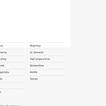
ias
Mujerhoy
onecta
XL Semanal
cahoy
TopComparativas
ante
WomenNow
partido
Welife
ón
Turium
m