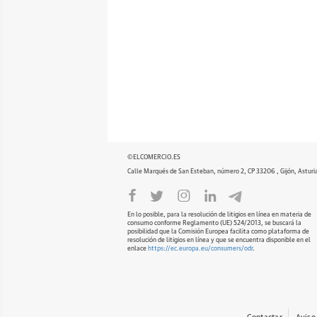
©ELCOMERCIO.ES
Calle Marqués de San Esteban, número 2, CP 33206 , Gijón, Asturi
En lo posible, para la resolución de litigios en línea en materia de
consumo conforme Reglamento (UE) 524/2013, se buscará la
posibilidad que la Comisión Europea facilita como plataforma de
resolución de litigios en línea y que se encuentra disponible en el
enlace
https://ec.europa.eu/consumers/odr
.