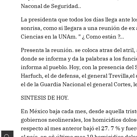
Naconal de Seguridad..
La presidenta que todos los días llega ante l
sonrisa, como si llegara a una reunión de ex
Ciencias en la UNAm. ” ¿ Como están ?…
Presenta la reunión. se coloca atras del atril,
donde se informa y da la palabras a los func
informa al pueblo. Hoy, con la presencia del
Harfuch, el de defensa, el general Trevilla,e
el de la Guardia Nacional el general Cortes, l
SINTESIS DE HOY.
En México baja cada mes, desde aquella tris
gobiernos neolinerales, los homicidios dolos
respecto al mes anteror bajó el 27. 7 % y fu
el país, en eñ último mes 19 homicidios dol