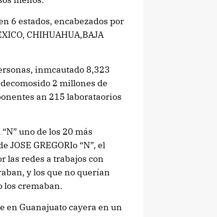
n en 6 estados, encabezados por
 MEXICO, CHIHUAHUA,BAJA
personas, inmcautado 8,323
n decomosido 2 millones de
mponentes an 215 laborataorios
 “N” uno de los 20 más
 de JOSE GREGORIo “N”, el
r las redes a trabajos con
raban, y los que no querían
go los cremaban.
ue en Guanajuato cayera en un