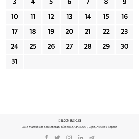
3
4
5
6
7
8
9
10
11
12
13
14
15
16
17
18
19
20
21
22
23
24
25
26
27
28
29
30
31
©ELCOMERCIO.ES
Calle Marqués de San Esteban, número 2, CP 33206 , Gijón, Asturias, España