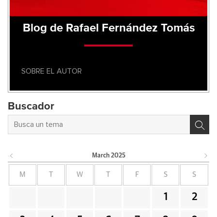
Blog de Rafael Fernández Tomás
SOBRE EL AUTOR
Buscador
March
2025
M
T
W
T
F
S
S
1
2