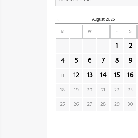
August
2025
M
T
W
T
F
S
1
2
4
5
6
7
8
9
12
13
14
15
16
11
18
19
20
21
22
23
25
26
27
28
29
30