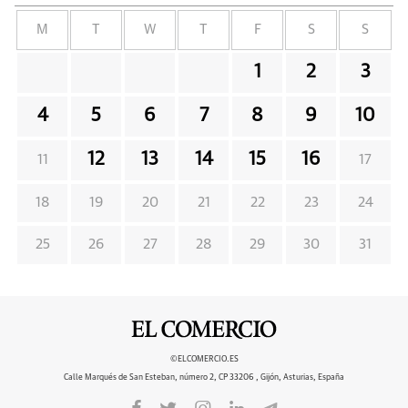
M
T
W
T
F
S
S
1
2
3
4
5
6
7
8
9
10
12
13
14
15
16
11
17
18
19
20
21
22
23
24
25
26
27
28
29
30
31
©ELCOMERCIO.ES
Calle Marqués de San Esteban, número 2, CP 33206 , Gijón, Asturias, España