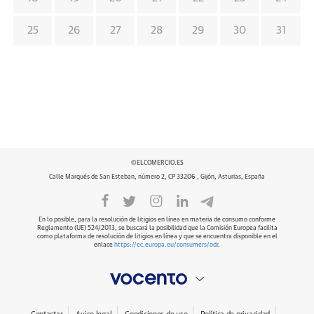
25
26
27
28
29
30
31
©ELCOMERCIO.ES
Calle Marqués de San Esteban, número 2, CP 33206 , Gijón, Asturias, España
En lo posible, para la resolución de litigios en línea en materia de consumo conforme
Reglamento (UE) 524/2013, se buscará la posibilidad que la Comisión Europea facilita
como plataforma de resolución de litigios en línea y que se encuentra disponible en el
enlace
https://ec.europa.eu/consumers/odr
.