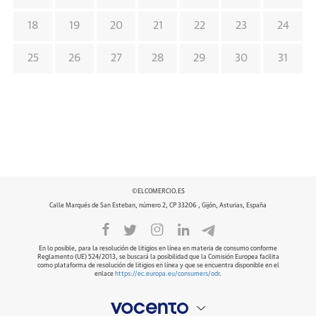
18
19
20
21
22
23
24
25
26
27
28
29
30
31
©ELCOMERCIO.ES
Calle Marqués de San Esteban, número 2, CP 33206 , Gijón, Asturias, España
En lo posible, para la resolución de litigios en línea en materia de consumo conforme
Reglamento (UE) 524/2013, se buscará la posibilidad que la Comisión Europea facilita
como plataforma de resolución de litigios en línea y que se encuentra disponible en el
enlace
https://ec.europa.eu/consumers/odr
.