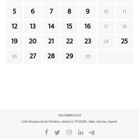
5
6
7
8
9
10
11
12
13
14
15
16
17
18
19
20
21
22
23
25
24
27
28
29
26
30
©ELCOMERCIO.ES
Calle Marqués de San Esteban, número 2, CP 33206 , Gijón, Asturias, España