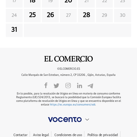
18
20
17
19
21
22
23
25
26
28
24
27
29
30
31
©ELCOMERCIO.ES
Calle Marqués de San Esteban, número 2, CP 33206 , Gijón, Asturias, España
En lo posible, para la resolución de litigios en línea en materia de consumo conforme
Reglamento (UE) 524/2013, se buscará la posibilidad que la Comisión Europea facilita
como plataforma de resolución de litigios en línea y que se encuentra disponible en el
enlace
https://ec.europa.eu/consumers/odr
.
Contactar
Aviso legal
Condiciones de uso
Política de privacidad