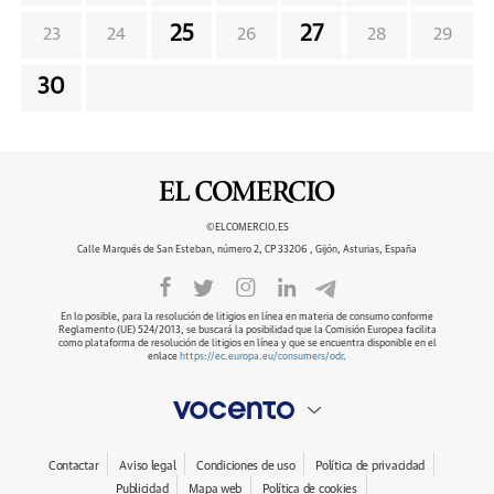
25
27
23
24
26
28
29
30
©ELCOMERCIO.ES
Calle Marqués de San Esteban, número 2, CP 33206 , Gijón, Asturias, España
En lo posible, para la resolución de litigios en línea en materia de consumo conforme
Reglamento (UE) 524/2013, se buscará la posibilidad que la Comisión Europea facilita
como plataforma de resolución de litigios en línea y que se encuentra disponible en el
enlace
https://ec.europa.eu/consumers/odr
.
Contactar
Aviso legal
Condiciones de uso
Política de privacidad
Publicidad
Mapa web
Política de cookies