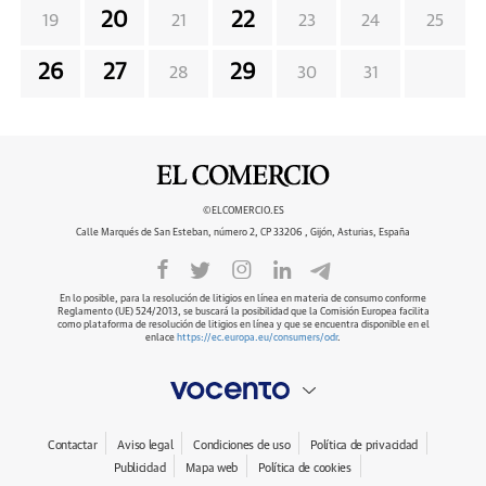
20
22
19
21
23
24
25
26
27
29
28
30
31
©ELCOMERCIO.ES
Calle Marqués de San Esteban, número 2, CP 33206 , Gijón, Asturias, España
En lo posible, para la resolución de litigios en línea en materia de consumo conforme
Reglamento (UE) 524/2013, se buscará la posibilidad que la Comisión Europea facilita
como plataforma de resolución de litigios en línea y que se encuentra disponible en el
enlace
https://ec.europa.eu/consumers/odr
.
Contactar
Aviso legal
Condiciones de uso
Política de privacidad
Publicidad
Mapa web
Política de cookies