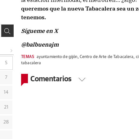
queremos que la nueva Tabacalera sea un z
tenemos.
Sígueme en X
@balbuenajm
TEMAS
ayuntamiento de gijón
,
Centro de Arte de Tabacalera
,
c
S
tabacalera
Comentarios
7
14
21
28