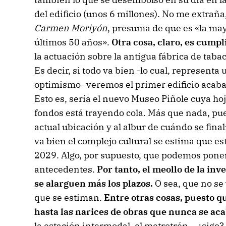
del edificio (unos 6 millones). No me extraña
Carmen Moriyón
, presuma de que es «la may
últimos 50 años».
Otra cosa, claro, es cumpli
la actuación sobre la antigua fábrica de ta
Es decir, si todo va bien -lo cual, representa 
optimismo- veremos el primer edificio acaba
Esto es, sería el nuevo Museo Piñole cuya hoj
fondos está trayendo cola. Más que nada, pue
actual ubicación y al albur de cuándo se finali
va bien el complejo cultural se estima que e
2029. Algo, por supuesto, que podemos poner
antecedentes.
Por tanto, el meollo de la in
se alarguen más los plazos.
O sea, que no se
que se estiman.
Entre otras cosas, puesto q
hasta las narices de obras que nunca se ac
la estación intermodal, el metrotrén… ¿sigo?