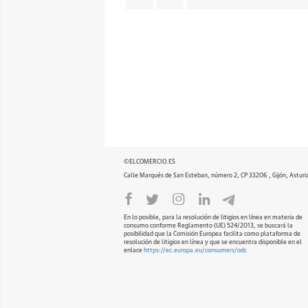
©ELCOMERCIO.ES
Calle Marqués de San Esteban, número 2, CP 33206 , Gijón, Asturi
En lo posible, para la resolución de litigios en línea en materia de
consumo conforme Reglamento (UE) 524/2013, se buscará la
posibilidad que la Comisión Europea facilita como plataforma de
resolución de litigios en línea y que se encuentra disponible en el
enlace
https://ec.europa.eu/consumers/odr
.