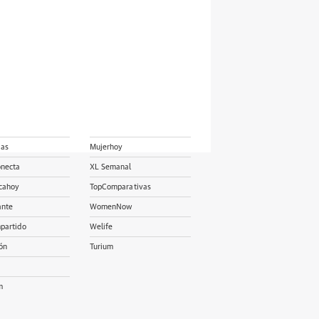
ias
Mujerhoy
onecta
XL Semanal
cahoy
TopComparativas
ante
WomenNow
partido
Welife
ón
Turium
m