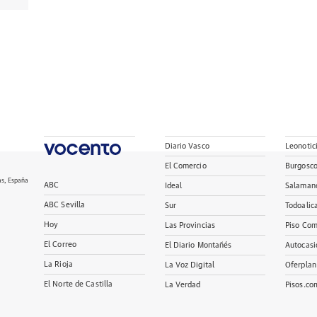
Diario Vasco
Leonotic
El Comercio
Burgosc
as, España
ABC
Ideal
Salaman
ABC Sevilla
Sur
Todoalic
Hoy
Las Provincias
Piso Com
El Correo
El Diario Montañés
Autocasi
La Rioja
La Voz Digital
Oferplan
El Norte de Castilla
La Verdad
Pisos.co