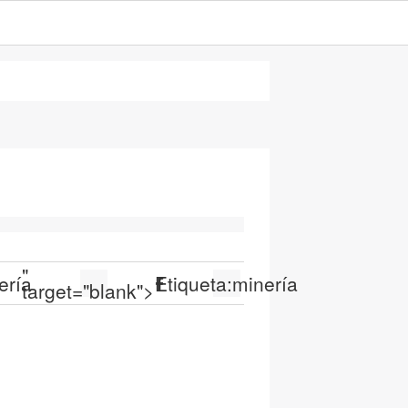
"
ería
Etiqueta:
minería
target="blank">