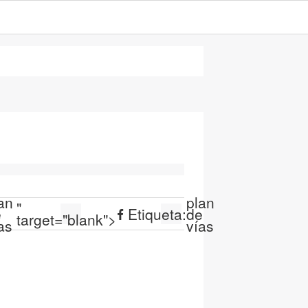
an
plan
"
e
Etiqueta:
de
target="blank">
as
vías