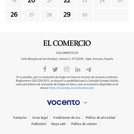
20
22
19
21
23
24
25
26
29
27
28
30
©ELCOMERCIO.ES
Calle Marqués de San Esteban, número 2, CP 33206 , Gijón, Asturias, España
En lo posible, para la resolución de litigios en línea en materia de consumo conforme
Reglamento (UE) 524/2013, se buscará la posibilidad que la Comisión Europea facilita
como plataforma de resolución de litigios en línea y que se encuentra disponible en el
enlace
https://ec.europa.eu/consumers/odr
.
Contactar
Aviso legal
Condiciones de uso
Política de privacidad
Publicidad
Mapa web
Política de cookies