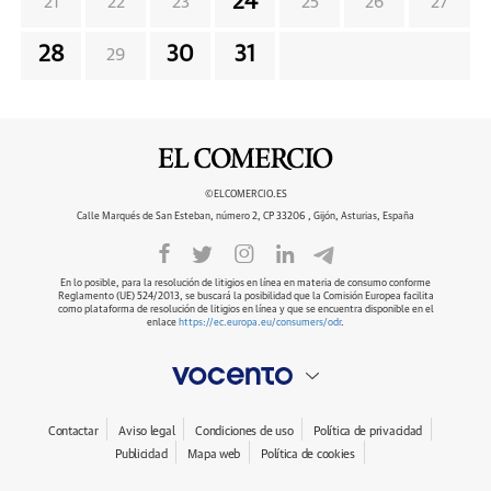
24
21
22
23
25
26
27
28
30
31
29
©ELCOMERCIO.ES
Calle Marqués de San Esteban, número 2, CP 33206 , Gijón, Asturias, España
En lo posible, para la resolución de litigios en línea en materia de consumo conforme
Reglamento (UE) 524/2013, se buscará la posibilidad que la Comisión Europea facilita
como plataforma de resolución de litigios en línea y que se encuentra disponible en el
enlace
https://ec.europa.eu/consumers/odr
.
Contactar
Aviso legal
Condiciones de uso
Política de privacidad
Publicidad
Mapa web
Política de cookies