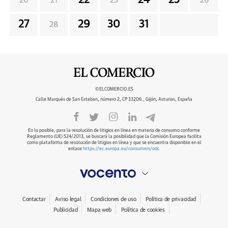
22
24
25
20
21
23
26
27
29
30
31
28
©ELCOMERCIO.ES
Calle Marqués de San Esteban, número 2, CP 33206 , Gijón, Asturias, España
En lo posible, para la resolución de litigios en línea en materia de consumo conforme
Reglamento (UE) 524/2013, se buscará la posibilidad que la Comisión Europea facilita
como plataforma de resolución de litigios en línea y que se encuentra disponible en el
enlace
https://ec.europa.eu/consumers/odr
.
Contactar
Aviso legal
Condiciones de uso
Política de privacidad
Publicidad
Mapa web
Política de cookies