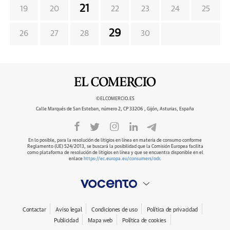
21
19
20
22
23
24
25
29
26
27
28
30
©ELCOMERCIO.ES
Calle Marqués de San Esteban, número 2, CP 33206 , Gijón, Asturias, España
En lo posible, para la resolución de litigios en línea en materia de consumo conforme
Reglamento (UE) 524/2013, se buscará la posibilidad que la Comisión Europea facilita
como plataforma de resolución de litigios en línea y que se encuentra disponible en el
enlace
https://ec.europa.eu/consumers/odr
.
Contactar
Aviso legal
Condiciones de uso
Política de privacidad
Publicidad
Mapa web
Política de cookies