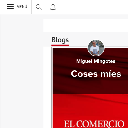
>
MENÚ
Blogs
Miguel Mingotes
Coses míes