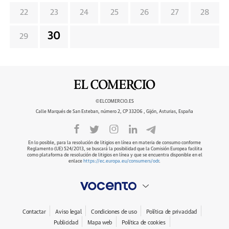
22
23
24
25
26
27
28
30
29
©ELCOMERCIO.ES
Calle Marqués de San Esteban, número 2, CP 33206 , Gijón, Asturias, España
En lo posible, para la resolución de litigios en línea en materia de consumo conforme
Reglamento (UE) 524/2013, se buscará la posibilidad que la Comisión Europea facilita
como plataforma de resolución de litigios en línea y que se encuentra disponible en el
enlace
https://ec.europa.eu/consumers/odr
.
Contactar
Aviso legal
Condiciones de uso
Política de privacidad
Publicidad
Mapa web
Política de cookies