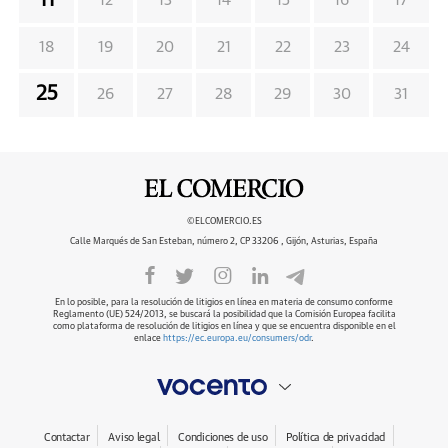
11
12
13
14
15
16
17
18
19
20
21
22
23
24
25
26
27
28
29
30
31
©ELCOMERCIO.ES
Calle Marqués de San Esteban, número 2, CP 33206 , Gijón, Asturias, España
En lo posible, para la resolución de litigios en línea en materia de consumo conforme
Reglamento (UE) 524/2013, se buscará la posibilidad que la Comisión Europea facilita
como plataforma de resolución de litigios en línea y que se encuentra disponible en el
enlace
https://ec.europa.eu/consumers/odr
.
Contactar
Aviso legal
Condiciones de uso
Política de privacidad