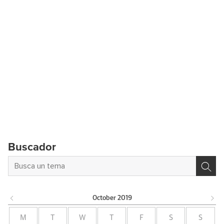
Buscador
October
2019
M
T
W
T
F
S
S