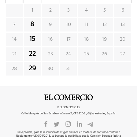
1
2
3
4
5
6
8
7
9
10
11
12
13
15
14
16
17
18
19
20
22
21
23
24
25
26
27
29
28
30
31
©ELCOMERCIO.ES
Calle Marqués de San Esteban, número 2, CP 33206 , Gijón, Asturias, España
En lo posible, para la resolución de litigios en línea en materia de consumo conforme
Reglamento (UE) 524/2013, se buscará la posibilidad que la Comisión Europea facilita