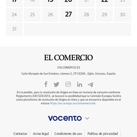
17
19
20
22
18
21
23
27
24
25
26
28
29
30
31
©ELCOMERCIO.ES
Calle Marqués de San Esteban, número 2, CP 33206 , Gijón, Asturias, España
En lo posible, para la resolución de litigios en línea en materia de consumo conforme
Reglamento (UE) 524/2013, se buscará la posibilidad que la Comisión Europea facilita
como plataforma de resolución de litigios en línea y que se encuentra disponible en el
enlace
https://ec.europa.eu/consumers/odr
.
Contactar
Aviso legal
Condiciones de uso
Política de privacidad