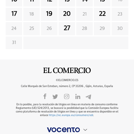
17
19
20
22
18
21
23
27
24
25
26
28
29
30
31
©ELCOMERCIO.ES
Calle Marqués de San Esteban, número 2, CP 33206 , Gijón, Asturias, España
En lo posible, para la resolución de litigios en línea en materia de consumo conforme
Reglamento (UE) 524/2013, se buscará la posibilidad que la Comisión Europea facilita
como plataforma de resolución de litigios en línea y que se encuentra disponible en el
enlace
https://ec.europa.eu/consumers/odr
.