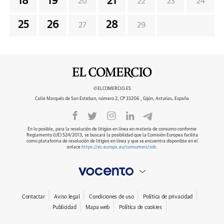
18
19
21
20
22
23
24
25
26
28
27
29
©ELCOMERCIO.ES
Calle Marqués de San Esteban, número 2, CP 33206 , Gijón, Asturias, España
En lo posible, para la resolución de litigios en línea en materia de consumo conforme
Reglamento (UE) 524/2013, se buscará la posibilidad que la Comisión Europea facilita
como plataforma de resolución de litigios en línea y que se encuentra disponible en el
enlace
https://ec.europa.eu/consumers/odr
.
Contactar
Aviso legal
Condiciones de uso
Política de privacidad
Publicidad
Mapa web
Política de cookies