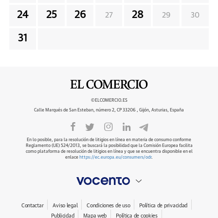
24
25
26
28
27
29
30
31
©ELCOMERCIO.ES
Calle Marqués de San Esteban, número 2, CP 33206 , Gijón, Asturias, España
En lo posible, para la resolución de litigios en línea en materia de consumo conforme
Reglamento (UE) 524/2013, se buscará la posibilidad que la Comisión Europea facilita
como plataforma de resolución de litigios en línea y que se encuentra disponible en el
enlace
https://ec.europa.eu/consumers/odr
.
Contactar
Aviso legal
Condiciones de uso
Política de privacidad
Publicidad
Mapa web
Política de cookies