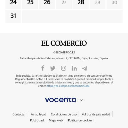
24
25
26
28
27
29
30
31
©ELCOMERCIO.ES
Calle Marqués de San Esteban, número 2, CP 33206 , Gijón, Asturias, España
En lo posible, para la resolución de litigios en línea en materia de consumo conforme
Reglamento (UE) 524/2013, se buscará la posibilidad que la Comisión Europea facilita
como plataforma de resolución de litigios en línea y que se encuentra disponible en el
enlace
https://ec.europa.eu/consumers/odr
.
Contactar
Aviso legal
Condiciones de uso
Política de privacidad
Publicidad
Mapa web
Política de cookies