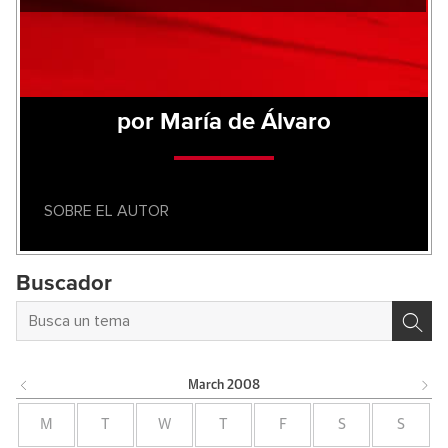
por María de Álvaro
SOBRE EL AUTOR
Buscador
March
2008
M
T
W
T
F
S
S