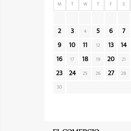
M
T
W
T
F
S
2
3
5
6
7
4
9
10
11
13
14
12
16
18
20
17
19
21
23
24
27
25
26
28
30