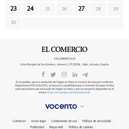
23
24
27
25
26
28
29
30
©ELCOMERCIO.ES
Calle Marqués de San Esteban, número 2, CP 33206 , Gijón, Asturias, España
En lo posible, para la resolución de litigios en línea en materia de consumo conforme
Reglamento (UE) 524/2013, se buscará la posibilidad que la Comisión Europea facilita
como plataforma de resolución de litigios en línea y que se encuentra disponible en el
enlace
https://ec.europa.eu/consumers/odr
.
Contactar
Aviso legal
Condiciones de uso
Política de privacidad
Publicidad
Mapa web
Política de cookies