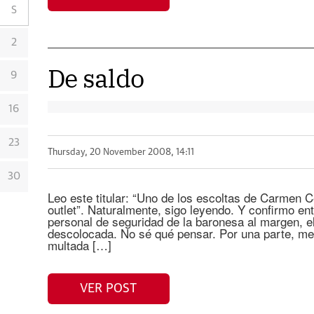
S
2
De saldo
9
16
23
Thursday, 20 November 2008, 14:11
30
Leo este titular: “Uno de los escoltas de Carmen C
outlet”. Naturalmente, sigo leyendo. Y confirmo en
personal de seguridad de la baronesa al margen, el
descolocada. No sé qué pensar. Por una parte, me
multada […]
VER POST