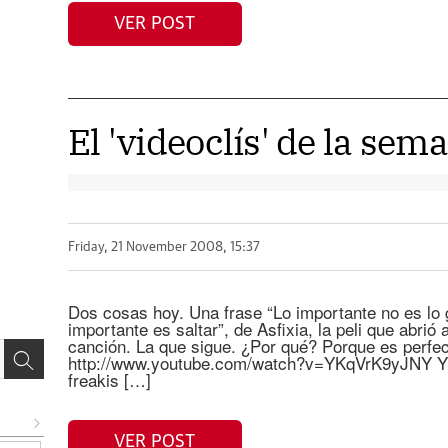
VER POST
El 'videoclís' de la sem
Friday, 21 November 2008, 15:37
Dos cosas hoy. Una frase “Lo importante no es lo g
importante es saltar”, de Asfixia, la peli que abrió
canción. La que sigue. ¿Por qué? Porque es perfect
http://www.youtube.com/watch?v=YKqVrK9yJNY Y e
freakis […]
VER POST