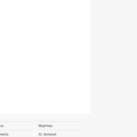
ias
Mujerhoy
onecta
XL Semanal