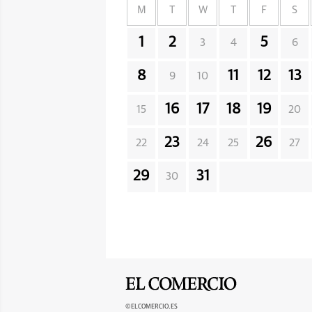
M
T
W
T
F
S
1
2
5
3
4
6
8
11
12
13
9
10
16
17
18
19
15
20
23
26
22
24
25
27
29
31
30
©ELCOMERCIO.ES