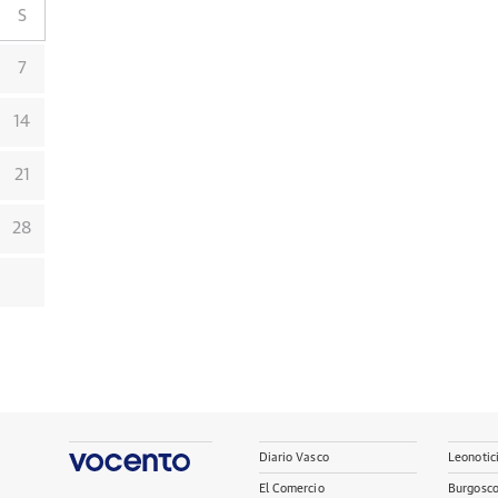
S
7
14
21
28
Diario Vasco
Leonotic
El Comercio
Burgosc