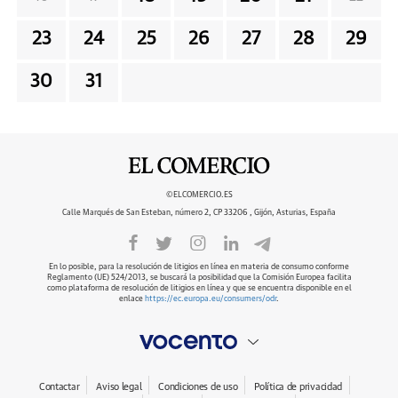
23
24
25
26
27
28
29
30
31
©ELCOMERCIO.ES
Calle Marqués de San Esteban, número 2, CP 33206 , Gijón, Asturias, España
En lo posible, para la resolución de litigios en línea en materia de consumo conforme
Reglamento (UE) 524/2013, se buscará la posibilidad que la Comisión Europea facilita
como plataforma de resolución de litigios en línea y que se encuentra disponible en el
enlace
https://ec.europa.eu/consumers/odr
.
Contactar
Aviso legal
Condiciones de uso
Política de privacidad