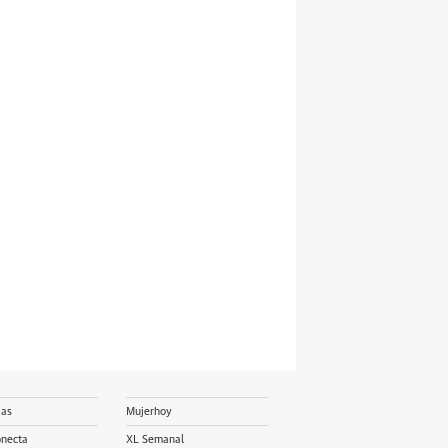
ias
Mujerhoy
onecta
XL Semanal