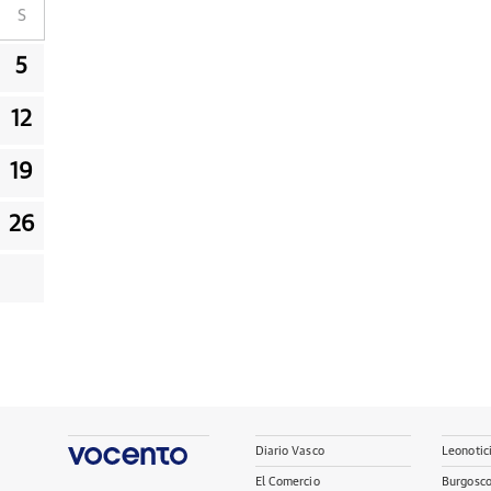
S
5
12
19
26
Diario Vasco
Leonotic
El Comercio
Burgosc