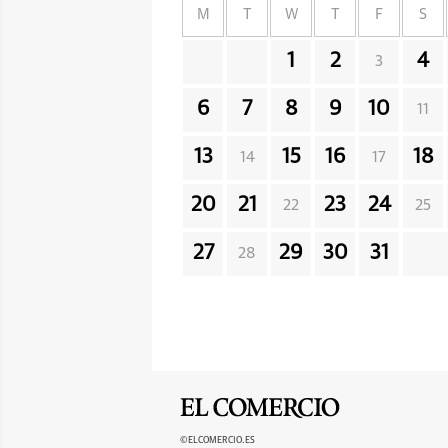
M
T
W
T
F
S
1
2
4
3
6
7
8
9
10
11
13
15
16
18
14
17
20
21
23
24
22
25
27
29
30
31
28
©ELCOMERCIO.ES