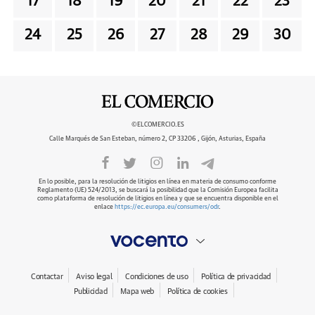
17
18
19
20
21
22
23
24
25
26
27
28
29
30
©ELCOMERCIO.ES
Calle Marqués de San Esteban, número 2, CP 33206 , Gijón, Asturias, España
En lo posible, para la resolución de litigios en línea en materia de consumo conforme
Reglamento (UE) 524/2013, se buscará la posibilidad que la Comisión Europea facilita
como plataforma de resolución de litigios en línea y que se encuentra disponible en el
enlace
https://ec.europa.eu/consumers/odr
.
Contactar
Aviso legal
Condiciones de uso
Política de privacidad
Publicidad
Mapa web
Política de cookies