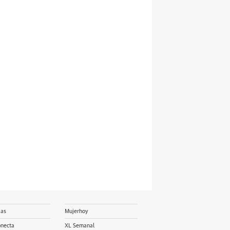
ias
Mujerhoy
onecta
XL Semanal