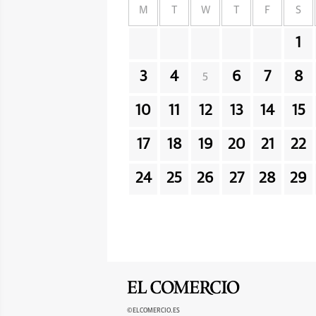
M
T
W
T
F
S
1
3
4
6
7
8
5
10
11
12
13
14
15
17
18
19
20
21
22
24
25
26
27
28
29
©ELCOMERCIO.ES