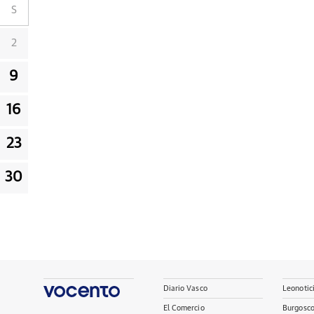
S
2
9
16
23
30
Diario Vasco
Leonotic
El Comercio
Burgosc