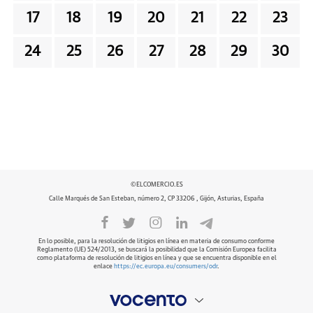
17
18
19
20
21
22
23
24
25
26
27
28
29
30
©ELCOMERCIO.ES
Calle Marqués de San Esteban, número 2, CP 33206 , Gijón, Asturias, España
En lo posible, para la resolución de litigios en línea en materia de consumo conforme
Reglamento (UE) 524/2013, se buscará la posibilidad que la Comisión Europea facilita
como plataforma de resolución de litigios en línea y que se encuentra disponible en el
enlace
https://ec.europa.eu/consumers/odr
.