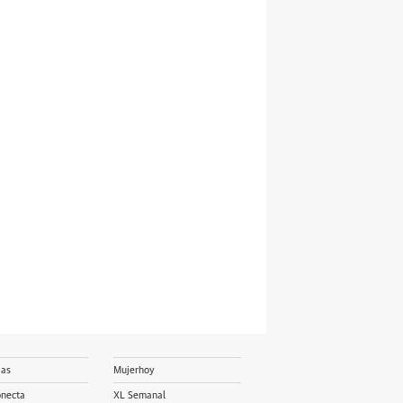
ias
Mujerhoy
onecta
XL Semanal