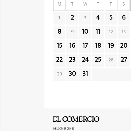
M
T
W
T
F
S
2
4
5
6
1
3
8
10
11
9
12
13
15
16
17
18
19
20
22
23
24
25
27
26
30
31
29
©ELCOMERCIO.ES