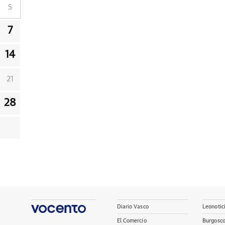
S
7
14
21
28
Diario Vasco
Leonotic
El Comercio
Burgosc