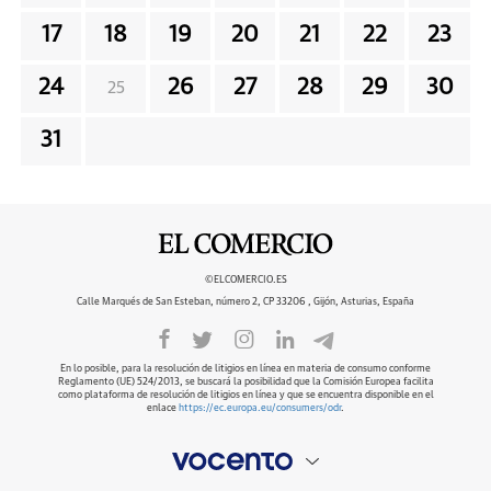
17
18
19
20
21
22
23
24
26
27
28
29
30
25
31
©ELCOMERCIO.ES
Calle Marqués de San Esteban, número 2, CP 33206 , Gijón, Asturias, España
En lo posible, para la resolución de litigios en línea en materia de consumo conforme
Reglamento (UE) 524/2013, se buscará la posibilidad que la Comisión Europea facilita
como plataforma de resolución de litigios en línea y que se encuentra disponible en el
enlace
https://ec.europa.eu/consumers/odr
.