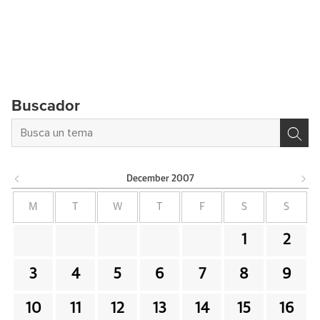
Buscador
December
2007
M
T
W
T
F
S
S
1
2
3
4
5
6
7
8
9
10
11
12
13
14
15
16