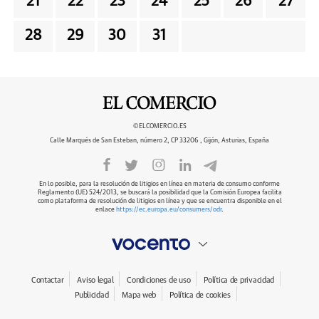
21
22
23
24
25
26
27
28
29
30
31
©ELCOMERCIO.ES
Calle Marqués de San Esteban, número 2, CP 33206 , Gijón, Asturias, España
En lo posible, para la resolución de litigios en línea en materia de consumo conforme
Reglamento (UE) 524/2013, se buscará la posibilidad que la Comisión Europea facilita
como plataforma de resolución de litigios en línea y que se encuentra disponible en el
enlace
https://ec.europa.eu/consumers/odr
.
Contactar
Aviso legal
Condiciones de uso
Política de privacidad
Publicidad
Mapa web
Política de cookies