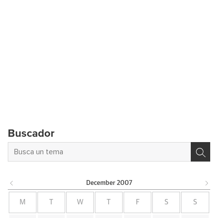
Buscador
December
2007
M
T
W
T
F
S
S