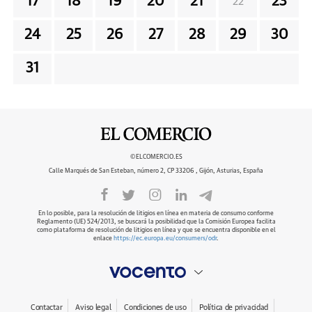
17
18
19
20
21
23
22
24
25
26
27
28
29
30
31
©ELCOMERCIO.ES
Calle Marqués de San Esteban, número 2, CP 33206 , Gijón, Asturias, España
En lo posible, para la resolución de litigios en línea en materia de consumo conforme
Reglamento (UE) 524/2013, se buscará la posibilidad que la Comisión Europea facilita
como plataforma de resolución de litigios en línea y que se encuentra disponible en el
enlace
https://ec.europa.eu/consumers/odr
.
Contactar
Aviso legal
Condiciones de uso
Política de privacidad