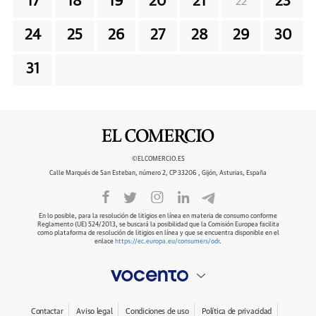
17
18
19
20
21
23
22
24
25
26
27
28
29
30
31
©ELCOMERCIO.ES
Calle Marqués de San Esteban, número 2, CP 33206 , Gijón, Asturias, España
En lo posible, para la resolución de litigios en línea en materia de consumo conforme
Reglamento (UE) 524/2013, se buscará la posibilidad que la Comisión Europea facilita
como plataforma de resolución de litigios en línea y que se encuentra disponible en el
enlace
https://ec.europa.eu/consumers/odr
.
Contactar
Aviso legal
Condiciones de uso
Política de privacidad