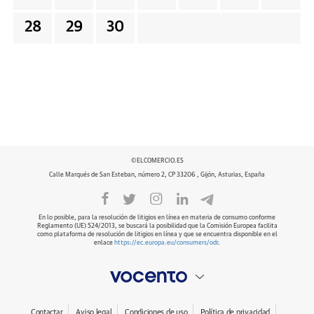
28
29
30
©ELCOMERCIO.ES
Calle Marqués de San Esteban, número 2, CP 33206 , Gijón, Asturias, España
En lo posible, para la resolución de litigios en línea en materia de consumo conforme
Reglamento (UE) 524/2013, se buscará la posibilidad que la Comisión Europea facilita
como plataforma de resolución de litigios en línea y que se encuentra disponible en el
enlace
https://ec.europa.eu/consumers/odr
.
Contactar
Aviso legal
Condiciones de uso
Política de privacidad